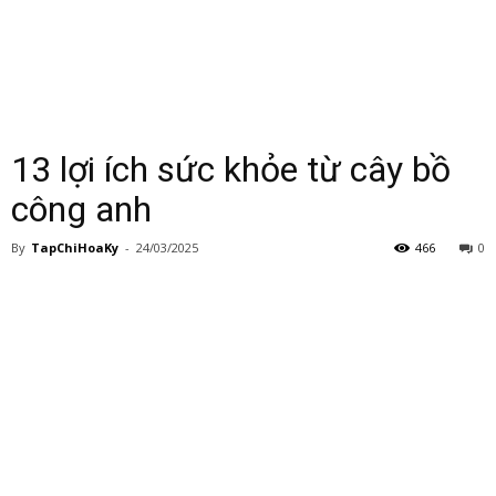
13 lợi ích sức khỏe từ cây bồ
công anh
By
TapChiHoaKy
-
24/03/2025
466
0