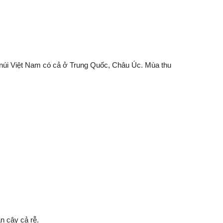
núi Việt Nam có cả ở Trung Quốc, Châu Úc. Mùa thu
n cây cả rễ.