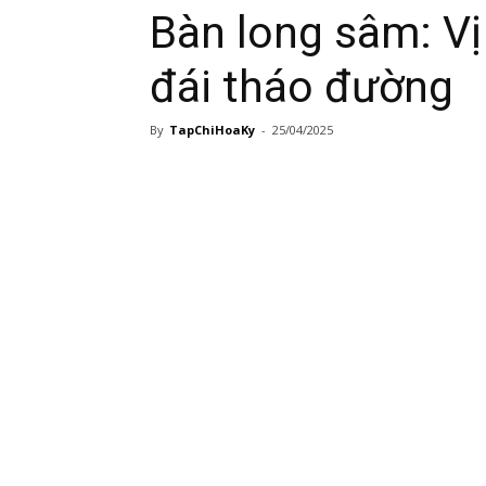
Bàn long sâm: Vị 
đái tháo đường
By
TapChiHoaKy
-
25/04/2025