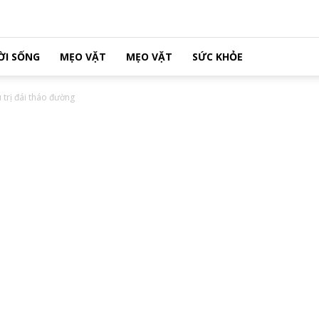
ỜI SỐNG
MẸO VẶT
MẸO VẶT
SỨC KHỎE
 trị đái tháo đường