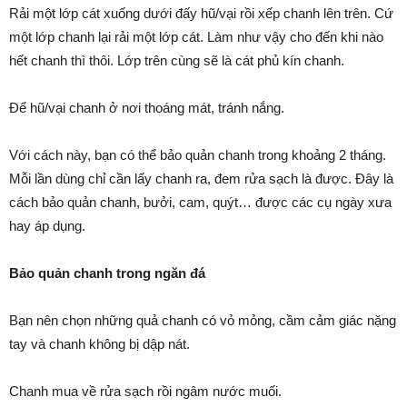
Rải một lớp cát xuống dưới đấy hũ/vại rồi xếp chanh lên trên. Cứ
một lớp chanh lại rải một lớp cát. Làm như vậy cho đến khi nào
hết chanh thì thôi. Lớp trên cùng sẽ là cát phủ kín chanh.
Để hũ/vại chanh ở nơi thoáng mát, tránh nắng.
Với cách này, bạn có thể bảo quản chanh trong khoảng 2 tháng.
Mỗi lần dùng chỉ cần lấy chanh ra, đem rửa sạch là được. Đây là
cách bảo quản chanh, bưởi, cam, quýt… được các cụ ngày xưa
hay áp dụng.
Bảo quản chanh trong ngăn đá
Bạn nên chọn những quả chanh có vỏ mỏng, cầm cảm giác nặng
tay và chanh không bị dập nát.
Chanh mua về rửa sạch rồi ngâm nước muối.