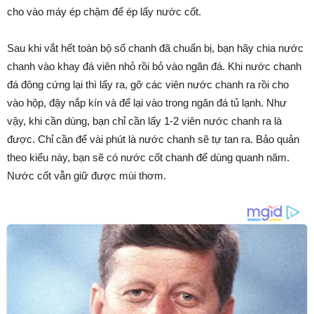
cho vào máy ép chậm để ép lấy nước cốt.
Sau khi vắt hết toàn bộ số chanh đã chuẩn bị, bạn hãy chia nước
chanh vào khay đá viên nhỏ rồi bỏ vào ngăn đá. Khi nước chanh
đá đông cứng lại thì lấy ra, gỡ các viên nước chanh ra rồi cho
vào hộp, đậy nắp kín và để lại vào trong ngăn đá tủ lạnh. Như
vậy, khi cần dùng, bạn chỉ cần lấy 1-2 viên nước chanh ra là
được. Chỉ cần để vài phút là nước chanh sẽ tự tan ra. Bảo quản
theo kiểu này, bạn sẽ có nước cốt chanh để dùng quanh năm.
Nước cốt vẫn giữ được mùi thơm.