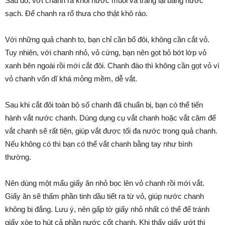
Sau đó, vớt chanh ra khỏi nước muối và tráng lại bằng nước
sạch. Để chanh ra rổ thưa cho thật khô ráo.
Với những quả chanh to, bạn chỉ cần bổ đôi, không cần cắt vỏ.
Tuy nhiên, với chanh nhỏ, vỏ cứng, bạn nên gọt bỏ bớt lớp vỏ
xanh bên ngoài rồi mới cắt đôi. Chanh đào thì không cần gọt vỏ vì
vỏ chanh vốn dĩ khá mỏng mềm, dễ vắt.
Sau khi cắt đôi toàn bộ số chanh đã chuẩn bị, bạn có thể tiến
hành vắt nước chanh. Dùng dụng cụ vắt chanh hoặc vắt căm để
vắt chanh sẽ rất tiện, giúp vắt được tối đa nước trong quả chanh.
Nếu không có thì bạn có thể vắt chanh bằng tay như bình
thường.
Nên dùng một mẩu giấy ăn nhỏ bọc lên vỏ chanh rồi mới vắt.
Giấy ăn sẽ thấm phần tinh dầu tiết ra từ vỏ, giúp nước chanh
không bị đắng. Lưu ý, nên gấp tờ giấy nhỏ nhất có thể để tránh
giấy xòe to hút cả phần nước cốt chanh. Khi thấy giấy ướt thì