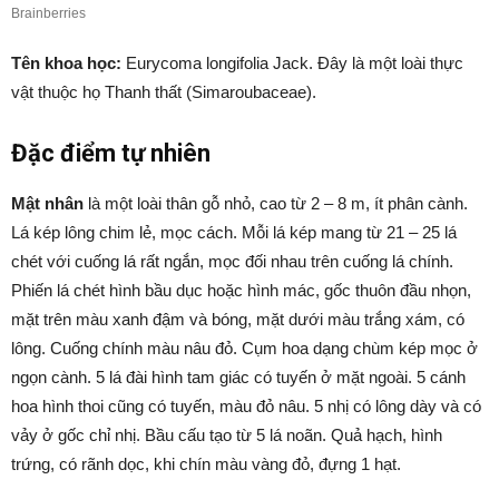
Tên khoa học:
Eurycoma longifolia Jack. Đây là một loài thực
vật thuộc họ Thanh thất (Simaroubaceae).
Đặc điểm tự nhiên
Mật nhân
là một loài thân gỗ nhỏ, cao từ 2 – 8 m, ít phân cành.
Lá kép lông chim lẻ, mọc cách. Mỗi lá kép mang từ 21 – 25 lá
chét với cuống lá rất ngắn, mọc đối nhau trên cuống lá chính.
Phiến lá chét hình bầu dục hoặc hình mác, gốc thuôn đầu nhọn,
mặt trên màu xanh đậm và bóng, mặt dưới màu trắng xám, có
lông. Cuống chính màu nâu đỏ. Cụm hoa dạng chùm kép mọc ở
ngọn cành. 5 lá đài hình tam giác có tuyến ở mặt ngoài. 5 cánh
hoa hình thoi cũng có tuyến, màu đỏ nâu. 5 nhị có lông dày và có
vảy ở gốc chỉ nhị. Bầu cấu tạo từ 5 lá noãn. Quả hạch, hình
trứng, có rãnh dọc, khi chín màu vàng đỏ, đựng 1 hạt.