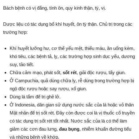
Bách bệnh có vị đắng, tính ôn, quy kinh thận, tỳ, vị.
Dược liệu có tác dụng bổ khí huyết, ôn tỳ thận. Chủ trị trong các
trường hợp:
Khí huyết lưỡng hư, cơ thể yếu mệt, thiếu máu, ăn uống kém,
khó tiêu, các bệnh tả, lỵ, các trường hợp sinh dục yếu, dương
suy, tảo tiết.
Chữa cảm mạo, phát sốt,
sốt rét
, giải độc rượu, tẩy giun.
Ở Campuchia, quả dùng chữa lỵ, rễ dùng trong trường hợp bị
ngộ độc rượu hoặc say rượu, xổ giun.
Dùng lá tắm để trị ghẻ lở.
Ở Indonesia, dân gian sử dụng nước sắc của lá hoặc vỏ thân
Mật nhân để trị sốt rét. Đây còn được coi là vị thuốc cổ truyền
có tác dụng trị sốt rét tốt nhất. Nước sắc của lá có thể làm
giảm các cơn đau lưng,
đau bụng
, nhiễm khuẩn đường tiểu
và những bệnh về khớp.