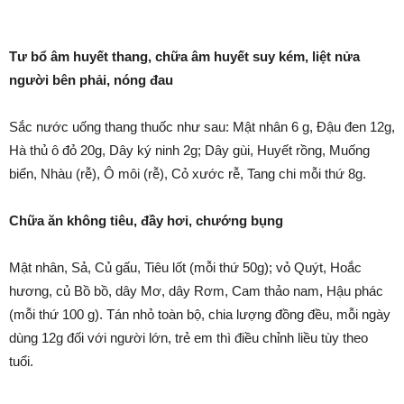
Tư bổ âm huyết thang, chữa âm huyết suy kém, liệt nửa
người bên phải, nóng đau
Sắc nước uống thang thuốc như sau: Mật nhân 6 g, Đậu đen 12g,
Hà thủ ô đỏ 20g, Dây ký ninh 2g; Dây gùi, Huyết rồng, Muống
biển, Nhàu (rễ), Ô môi (rễ), Cỏ xước rễ, Tang chi mỗi thứ 8g.
Chữa ăn không tiêu, đầy hơi, chướng bụng
Mật nhân, Sả, Củ gấu, Tiêu lốt (mỗi thứ 50g); vỏ Quýt, Hoắc
hương, củ Bồ bồ, dây Mơ, dây Rơm, Cam thảo nam, Hậu phác
(mỗi thứ 100 g). Tán nhỏ toàn bộ, chia lượng đồng đều, mỗi ngày
dùng 12g đối với người lớn, trẻ em thì điều chỉnh liều tùy theo
tuổi.