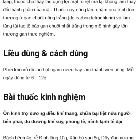
lang, thuốc cho thấy tác dụng lợi mật rõ rệt mà lại không làm thay
đổi thành phần của mật. Thuốc này cũng làm chậm quá trình tổn
thương ở gan chuột cống trắng (do carbon tetrachlorid) và làm
tăng tái tạo tế bào gan chuột nhắt trắng trong mô hình gây tổn
thương gan thực nghiệm.
Liều dùng & cách dùng
Phơi khô vỏ rồi tán bột ngâm rượu hay làm thành viên uống. Mỗi
ngày dùng từ 6 – 12g.
Bài thuốc kinh nghiệm
Ôn kinh trợ dương điều khí thang, chữa bại liệt nửa người
bên phải, do dương khí suy, phong tê, mình lạnh tê dại
Bách bệnh 4g, rễ Đinh lăng 10g, Xấu hổ sao 8g, Dây đau xương