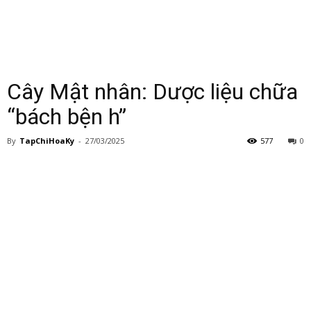
Cây Mật nhân: Dược liệu chữa
“bách bện h”
By
TapChiHoaKy
-
27/03/2025
577
0