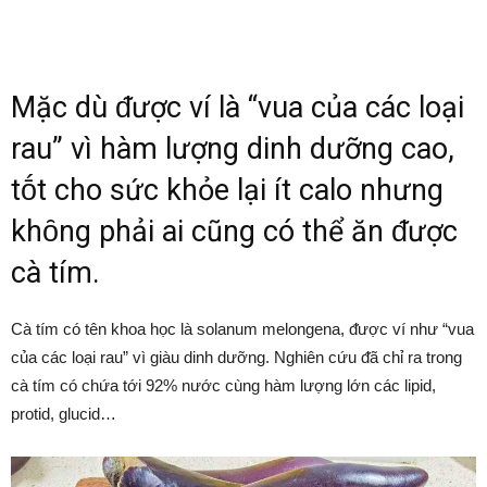
Mặc dù ᵭược ví là “vua của các loại
rau” vì hàm lượng dinh dưỡng cao,
tṓt cho sức khỏe lại ít calo nhưng
khȏng phải ai cũng có thể ăn ᵭược
cà tím.
Cà tím có tên khoa học là solanum melongena, ᵭược ví như “vua
của các loại rau” vì giàu dinh dưỡng. Nghiên cứu ᵭã chỉ ra trong
cà tím có chứa tới 92% nước cùng hàm lượng lớn các lipid,
protid, glucid…