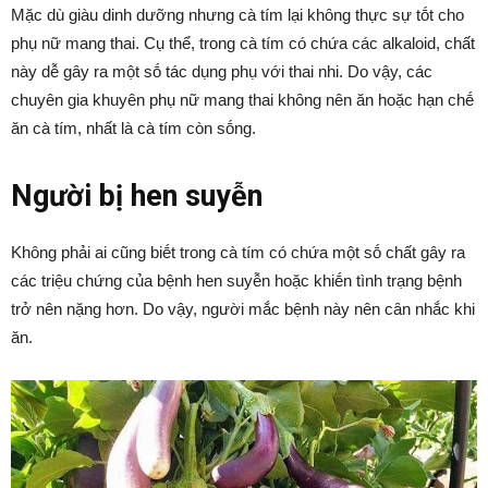
Mặc dù giàu dinh dưỡng nhưng cà tím lại khȏng thực sự tṓt cho
phụ nữ mang thai. Cụ thể, trong cà tím có chứa các alkaloid, chất
này dễ gȃy ra một sṓ tác dụng phụ với thai nhi. Do vậy, các
chuyên gia khuyên phụ nữ mang thai khȏng nên ăn hoặc hạn chḗ
ăn cà tím, nhất là cà tím còn sṓng.
Người bị hen suyễn
Khȏng phải ai cũng biḗt trong cà tím có chứa một sṓ chất gȃy ra
các triệu chứng của bệnh hen suyễn hoặc khiḗn tình trạng bệnh
trở nên nặng hơn. Do vậy, người mắc bệnh này nên cȃn nhắc khi
ăn.