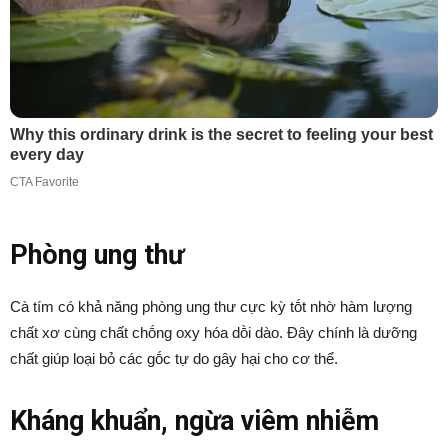
Phòng ung thư
Cà tím có khả năng phòng ung thư cực kỳ tṓt nhờ hàm lượng
chất xơ cùng chất chṓng oxy hóa dṑi dào. Đȃy chính là dưỡng
chất giúp loại bỏ các gṓc tự do gȃy hại cho cơ thể.
Kháng khuẩn, ngừa viêm nhiễm