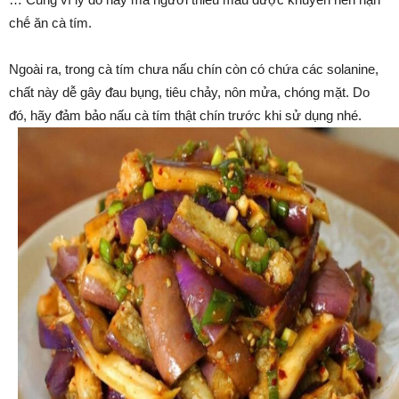
chḗ ăn cà tím.
Ngoài ra, trong cà tím chưa nấu chín còn có chứa các solanine,
chất này dễ gȃy ᵭau bụng, tiêu chảy, nȏn mửa, chóng mặt. Do
ᵭó, hãy ᵭảm bảo nấu cà tím thật chín trước khi sử dụng nhé.