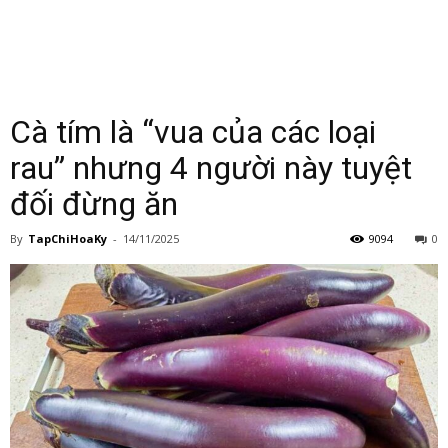
Cà tím là “vua của các loại
rau” nhưng 4 người này tuyệt
đối đừng ăn
By
TapChiHoaKy
-
14/11/2025
9094
0