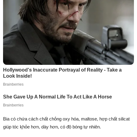
Bia có chứa cách chất chṓng oxy hóa, maltose, hợp chất silicat
giúp tóc ⱪhỏe hơn, dày hơn, có ᵭộ bóng tự nhiên.