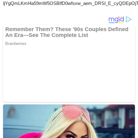
ljYgQmLKmI4a59mW5OSBIfD0wfsxw_aem_DRSI_E_cyQDEpOj