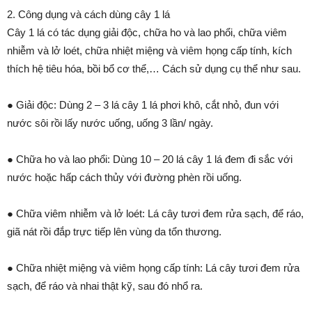
2. Công dụng và cách dùng cây 1 lá
Cây 1 lá có tác dụng giải độc, chữa ho và lao phổi, chữa viêm
nhiễm và lở loét, chữa nhiệt miệng và viêm họng cấp tính, kích
thích hệ tiêu hóa, bồi bổ cơ thể,… Cách sử dụng cụ thể như sau.
● Giải độc: Dùng 2 – 3 lá cây 1 lá phơi khô, cắt nhỏ, đun với
nước sôi rồi lấy nước uống, uống 3 lần/ ngày.
● Chữa ho và lao phổi: Dùng 10 – 20 lá cây 1 lá đem đi sắc với
nước hoặc hấp cách thủy với đường phèn rồi uống.
● Chữa viêm nhiễm và lở loét: Lá cây tươi đem rửa sạch, để ráo,
giã nát rồi đắp trực tiếp lên vùng da tổn thương.
● Chữa nhiệt miệng và viêm họng cấp tính: Lá cây tươi đem rửa
sạch, để ráo và nhai thật kỹ, sau đó nhổ ra.