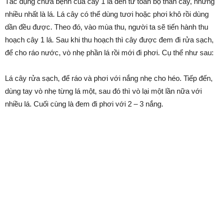
Tác dụng chữa bệnh của cây 1 lá đến từ toàn bộ thân cây, nhưng
nhiều nhất là lá. Lá cây có thể dùng tươi hoặc phơi khô rồi dùng
dần đều được. Theo đó, vào mùa thu, người ta sẽ tiến hành thu
hoạch cây 1 lá. Sau khi thu hoạch thì cây được đem đi rửa sạch,
để cho ráo nước, vò nhẹ phần lá rồi mới đi phơi. Cụ thể như sau:
Lá cây rửa sạch, để ráo và phơi với nắng nhẹ cho héo. Tiếp đến,
dùng tay vò nhẹ từng lá một, sau đó thì vò lại một lần nữa với
nhiều lá. Cuối cùng là đem đi phơi với 2 – 3 nắng.