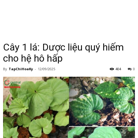
Cây 1 lá: Dược liệu quý hiếm
cho hệ hô hấp
By
TapChiHoaKy
-
12/09/2025
404
0