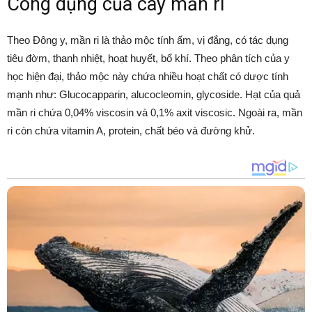
Công dụng của cây mần ri
Theo Đông y, mần ri là thảo mộc tính ấm, vị đắng, có tác dụng
tiêu đờm, thanh nhiệt, hoạt huyết, bổ khí. Theo phân tích của y
học hiện đại, thảo mộc này chứa nhiều hoạt chất có dược tính
mạnh như: Glucocapparin, alucocleomin, glycoside. Hạt của quả
mần ri chứa 0,04% viscosin và 0,1% axit viscosic. Ngoài ra, mần
ri còn chứa vitamin A, protein, chất béo và đường khử.