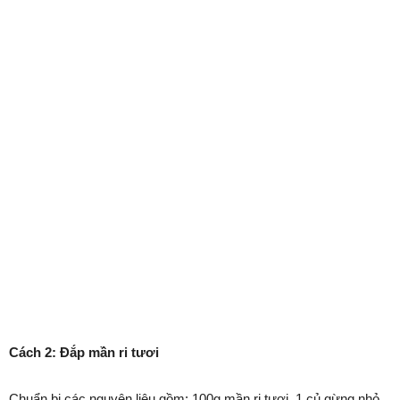
Cách 2: Đắp mần ri tươi
Chuẩn bị các nguyên liệu gồm: 100g mần ri tươi, 1 củ gừng nhỏ,