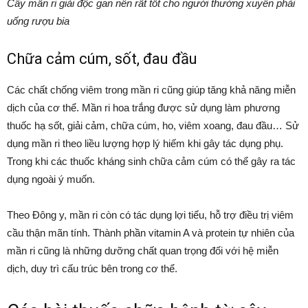
Cây mần ri giải độc gan nên rất tốt cho người thường xuyên phải
uống rượu bia
Chữa cảm cúm, sốt, đau đầu
Các chất chống viêm trong mần ri cũng giúp tăng khả năng miễn
dịch của cơ thể. Mần ri hoa trắng được sử dụng làm phương
thuốc hạ sốt, giải cảm, chữa cúm, ho, viêm xoang, đau đầu… Sử
dụng mần ri theo liều lượng hợp lý hiếm khi gây tác dụng phụ.
Trong khi các thuốc kháng sinh chữa cảm cúm có thể gây ra tác
dụng ngoài ý muốn.
Theo Đông y, mần ri còn có tác dụng lợi tiểu, hỗ trợ điều trị viêm
cầu thận mãn tính. Thành phần vitamin A và protein tự nhiên của
mần ri cũng là những dưỡng chất quan trọng đối với hệ miễn
dịch, duy trì cấu trúc bên trong cơ thể.