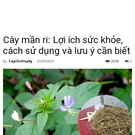
Cây mần ri: Lợi ích sức khỏe,
cách sử dụng và lưu ý cần biết
By
TapChiHoaKy
-
03/09/2025
2374
0