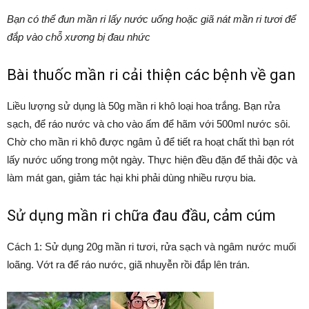
Bạn có thể đun mần ri lấy nước uống hoặc giã nát mần ri tươi để
đắp vào chỗ xương bị đau nhức
Bài thuốc mần ri cải thiện các bệnh về gan
Liều lượng sử dụng là 50g mần ri khô loại hoa trắng. Bạn rửa
sạch, để ráo nước và cho vào ấm để hãm với 500ml nước sôi.
Chờ cho mần ri khô được ngâm ủ để tiết ra hoạt chất thì bạn rót
lấy nước uống trong một ngày. Thực hiện đều đặn để thải độc và
làm mát gan, giảm tác hại khi phải dùng nhiều rượu bia.
Sử dụng mần ri chữa đau đầu, cảm cúm
Cách 1: Sử dụng 20g mần ri tươi, rửa sạch và ngâm nước muối
loãng. Vớt ra để ráo nước, giã nhuyễn rồi đắp lên trán.