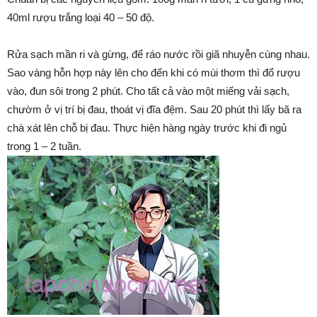
40ml rượu trắng loại 40 – 50 độ.
Rửa sạch mần ri và gừng, để ráo nước rồi giã nhuyễn cùng nhau.
Sao vàng hỗn hợp này lên cho đến khi có mùi thơm thì đổ rượu
vào, đun sôi trong 2 phút. Cho tất cả vào một miếng vải sạch,
chườm ở vị trí bị đau, thoát vị đĩa đệm. Sau 20 phút thì lấy bã ra
chà xát lên chỗ bị đau. Thực hiện hàng ngày trước khi đi ngủ
trong 1 – 2 tuần.