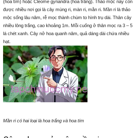
(hoa tím) hoặc Cleome gynandra (hoa trắng). Thảo mộc này còn
được nhiều nơi gọi là cây mùng ri, màn ri, mằn ri. Mần ri là thảo
mộc sống lâu năm, rễ mọc thành chùm to hình trụ dài. Thân cây
nhiều lông trắng, cao khoảng 1m. Mỗi cuống ở thân mọc ra 3 – 5
lá chét xanh. Cây nở hoa quanh năm, quả dáng dài chứa nhiều
hạt.
Mần ri có hai loại là hoa trắng và hoa tím