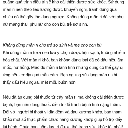
quãng quá trình điều trị sẽ khó cải thiện được sức khỏe. Sử dụng
mần ri nên theo liều lượng được khuyến nghị, tránh dùng quá
nhiều có thể gây tác dụng ngược. Không dùng mần ri đối với phụ
nữ mang thai, phụ nữ cho con bú, trẻ sơ sinh.
Không dùng mần ri cho trẻ sơ sinh và mẹ cho con bú
Khi dùng mần ri tươi nên lưu ý chọn dược liệu sạch, không nhiễm
hóa chất. Với mần ri khô, bạn không dùng loại đã có dấu hiệu ẩm
mốc, hư hỏng. Mặc dù mần ri lành tính nhưng cũng có thể gây dị
ứng nếu cơ địa quá mẫn cảm. Bạn ngưng sử dụng mần ri khi
thấy dấu hiệu ngứa, mệt mỏi, buồn nôn.
Nếu đã áp dụng bài thuốc từ cây mần ri mà không cải thiện được
bệnh, bạn nên dùng thuốc điều trị để tránh bệnh tình nặng thêm.
Đối với người bị thoát vị đĩa đệm và đau xương khớp, bạn tham
khảo một số thực phẩm chức năng xương khớp giúp hỗ trợ đẩy
lùi bệnh. Chúc bạn luôn duy trì được thể trạng sức khỏe tốt nhất!