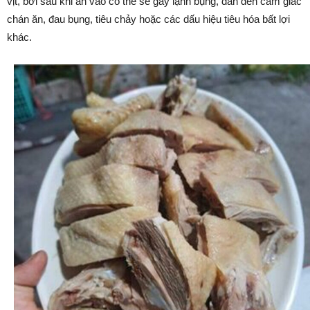
vịt, bởi sau khi ăn vào có thể sẽ gây lạnh bụng, dẫn đến cảm giác
chán ăn, đau bụng, tiêu chảy hoặc các dấu hiệu tiêu hóa bất lợi
khác.