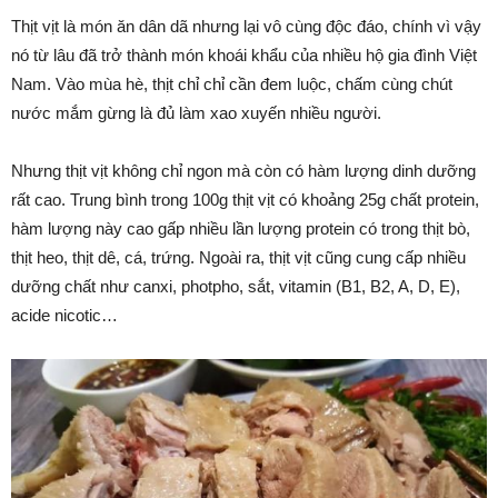
Thịt vịt là món ăn dân dã nhưng lại vô cùng độc đáo, chính vì vậy
nó từ lâu đã trở thành món khoái khẩu của nhiều hộ gia đình Việt
Nam. Vào mùa hè, thịt chỉ chỉ cần đem luộc, chấm cùng chút
nước mắm gừng là đủ làm xao xuyến nhiều người.
Nhưng thịt vịt không chỉ ngon mà còn có hàm lượng dinh dưỡng
rất cao. Trung bình trong 100g thịt vịt có khoảng 25g chất protein,
hàm lượng này cao gấp nhiều lần lượng protein có trong thịt bò,
thịt heo, thịt dê, cá, trứng. Ngoài ra, thịt vịt cũng cung cấp nhiều
dưỡng chất như canxi, photpho, sắt, vitamin (B1, B2, A, D, E),
acide nicotic…