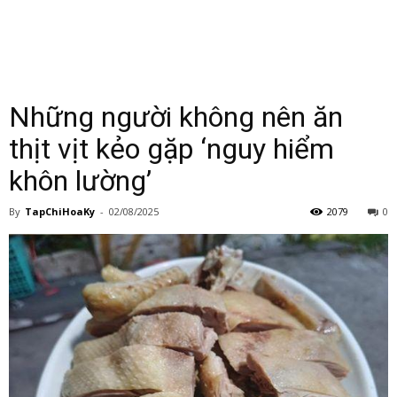
Những người không nên ăn
thịt vịt kẻo gặp ‘nguy hiểm
khôn lường’
By
TapChiHoaKy
-
02/08/2025
2079
0