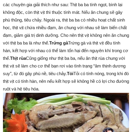
các chuyên gia giải thích như sau: Thịt ba ba tính ngọt, bình lại
không độc, còn thịt vịt thì thuộc tính mát. Nếu ăn chung sẽ gây
phù thũng, tiêu chảy. Ngoài ra, thịt ba ba có nhiều hoạt chất sinh
học, thịt vịt chứa nhiều đạm, ăn chung với nhau sẽ làm biến chất
đạm, giảm giá trị dinh dưỡng. Cho nên thịt vịt không nên ăn chung
với thịt ba ba là như thế.
Trứng gà
Trứng gà và thịt vịt đều tính
hàn, kết hợp với nhau có thể làm tổn hại đến nguyên khí trong cơ
thể.
Thịt rùa
Cũng giống như thịt ba ba, nếu ăn thịt rùa chung với
thịt vịt sẽ làm cho cơ thể bạn rơi vào tình trạng “âm thịnh dương
suy”, từ đó gây phù nề, tiêu chảy.
Tỏi
Tỏi có tính nóng, trong khi đó
thịt vịt có tính hàn, nên nếu kết hợp sẽ không hề có lợi cho đường
ruột và hệ tiêu hóa.