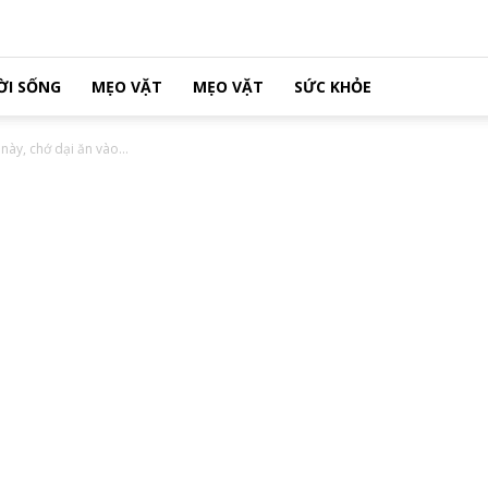
ỜI SỐNG
MẸO VẶT
MẸO VẶT
SỨC KHỎE
này, chớ dại ăn vào...