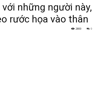
” với những người này,
ẻo rước họa vào thân
2800
0