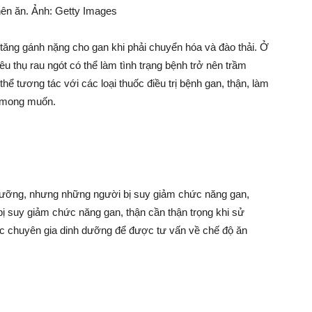
ên ăn. Ảnh: Getty Images
tăng gánh nặng cho gan khi phải chuyển hóa và đào thải. Ở
u thụ rau ngót có thể làm tình trạng bệnh trở nên trầm
hể tương tác với các loại thuốc điều trị bệnh gan, thận, làm
g mong muốn.
h dưỡng, nhưng những người bị suy giảm chức năng gan,
bị suy giảm chức năng gan, thận cần thận trọng khi sử
ặc chuyên gia dinh dưỡng để được tư vấn về chế độ ăn