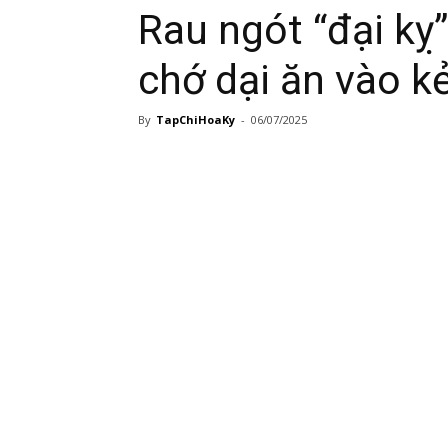
Rau ngót “đại kỵ
chớ dại ăn vào k
By
TapChiHoaKy
-
06/07/2025