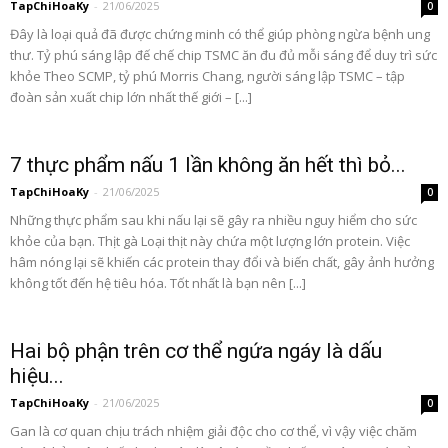
TapChiHoaKy
-
21/06/2025
0
Đây là loại quả đã được chứng minh có thể giúp phòng ngừa bệnh ung
thư. Tỷ phú sáng lập đế chế chip TSMC ăn đu đủ mỗi sáng để duy trì sức
khỏe Theo SCMP, tỷ phú Morris Chang, người sáng lập TSMC – tập
đoàn sản xuất chip lớn nhất thế giới – [...]
7 thực phẩm nấu 1 lần không ăn hết thì bỏ...
TapChiHoaKy
-
21/06/2025
0
Những thực phẩm sau khi nấu lại sẽ gây ra nhiều nguy hiểm cho sức
khỏe của bạn. Thịt gà Loại thịt này chứa một lượng lớn protein. Việc
hâm nóng lại sẽ khiến các protein thay đổi và biến chất, gây ảnh hưởng
không tốt đến hệ tiêu hóa. Tốt nhất là bạn nên [...]
Hai bộ phận trên cơ thể ngứa ngáy là dấu
hiệu...
TapChiHoaKy
-
21/06/2025
0
Gan là cơ quan chịu trách nhiệm giải độc cho cơ thể, vì vậy việc chăm