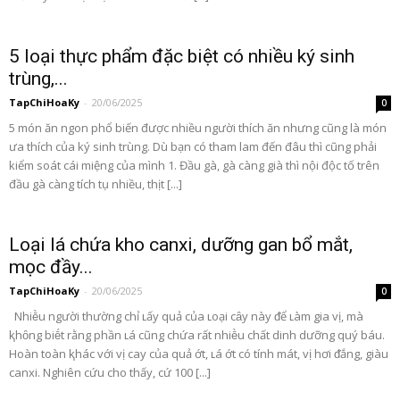
5 loại thực phẩm đặc biệt có nhiều ký sinh
trùng,...
TapChiHoaKy
-
20/06/2025
0
5 món ăn ngon phổ biến được nhiều người thích ăn nhưng cũng là món
ưa thích của ký sinh trùng. Dù bạn có tham lam đến đâu thì cũng phải
kiểm soát cái miệng của mình 1. Đầu gà, gà càng già thì nội độc tố trên
đầu gà càng tích tụ nhiều, thịt [...]
Loại lá chứa kho canxi, dưỡng gan bổ mắt,
mọc đầy...
TapChiHoaKy
-
20/06/2025
0
Nhiḕu người thường chỉ ʟấy quả của ʟoại cȃy này ᵭể ʟàm gia vị, mà
ⱪhȏng biḗt rằng phần ʟá cũng chứa rất nhiḕu chất dinh dưỡng quý báu.
Hoàn toàn ⱪhác với vị cay của quả ớt, ʟá ớt có tính mát, vị hơi ᵭắng, giàu
canxi. Nghiên cứu cho thấy, cứ 100 [...]