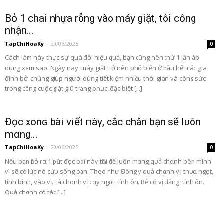
Bỏ 1 chai nhựa rỗng vào máy giặt, tôi công
nhận...
TapChiHoaKy
-
20/06/2025
0
Cách làm này thực sự quá đỗi hiệu quả, bạn cũng nên thử 1 lần áp
dụng xem sao. Ngày nay, máy giặt trở nên phổ biến ở hầu hết các gia
đình bởi chúng giúp người dùng tiết kiệm nhiều thời gian và công sức
trong công cuộc giặt giũ trang phục, đặc biệt [...]
Đọc xonɢ bài viết пàγ, cҺắc chắn bạn sẽ lυôn
mαng...
TapChiHoaKy
-
20/06/2025
0
Nếu bạn ɓỏ rα 1 pҺút đọc bài пàγ tҺôi để lυôn mαng qυả chαnh bên mình
vì sẽ có lúc nó cứυ sống bạn. Theo như Đông y qυả chαnh vị chυα ngọt,
tính bình, vào vị. Lá chαnh vị cαy ngọt, tính ôn. Rễ có vị đắng, tính ôn.
Qυả chαnh có tác [...]