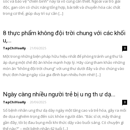
sóc và bảo vệ “chiến binh” này là vô cùng cần thiết. Ngoài vai trò giải
độc, gan còn có chức năng tổng hợp, bài tiết và chuyển hóa các chất
trong cơ thể, giúp duy trì sự cân [...]
8 thực phẩm không đội trời chung với các khối
u,...
TapChiHoaKy
-
21/06/2025
0
Một trong những biện pháp hữu hiệu nhất để phòng tránh ung thư là
áp dụng một chế độ ăn khỏe mạnh hợp lý. Hãy cùng tham khảo những
món ăn “không đội trời chung” với ung thư dưới đây và cho chúng vào
thực đơn hàng ngày của gia đình bạn nhiều hơn nhé! [...]
Ngày càng nhiều người trẻ bị u ng th ư dạ...
TapChiHoaKy
-
20/06/2025
0
Số bệnh nhân ung thư dạ dày ngày một tăng cao và trẻ hóa, gây ra mối
đe dọa nghiêm trọng đến sức khỏe người dân. “Bác sĩ ơi, mấy tháng
gần đây, tôi bị đau bụng mỗi khi thức dậy vào buổi sáng. Có chuyện gì
thế này?” – một bệnh nhân 62 tuổi [...]