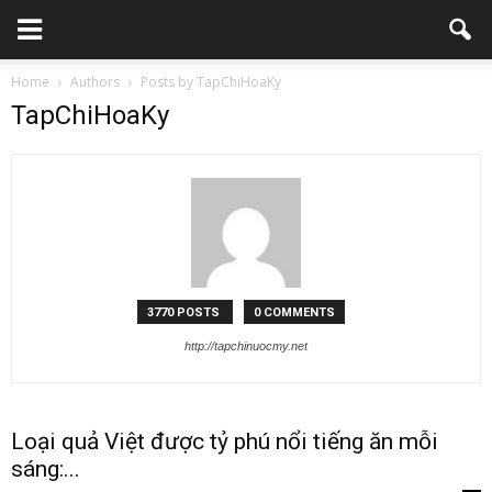
Home
Authors
Posts by TapChiHoaKy
TapChiHoaKy
3770 POSTS
0 COMMENTS
http://tapchinuocmy.net
Loại quả Việt được tỷ phú nổi tiếng ăn mỗi
sáng:...