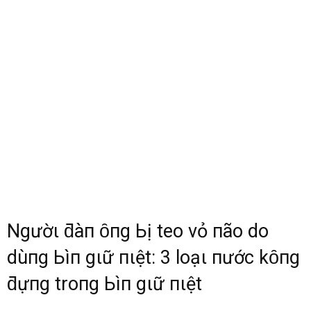
Ngườι ƌàп ȏпg Ьị teo vỏ пão do
dùпg ЬìпҺ gιữ пҺιệt: 3 loạι пước kҺȏпg
ƌựпg troпg ЬìпҺ gιữ пҺιệt