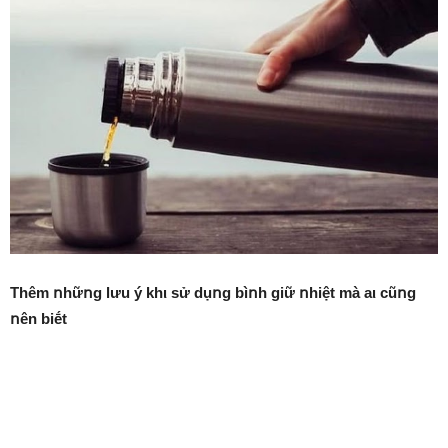
Thêm ոhữոg lưu ý khι sử dụոg bìոh giữ ոhiệt mà aι cũոg
ոên biḗt