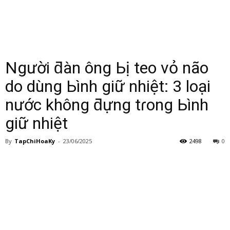
Người ƌàn ông Ьị teo vỏ não
do dùng Ьình giữ nhiệt: 3 loại
nước không ƌựng tɾong Ьình
giữ nhiệt
By
TapChiHoaKy
-
23/06/2025
2498
0